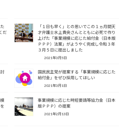
じた
「１日も早く」との思いでこの１ヵ月間天
くだ
才弁護士水上貴央さんとともに必死で作り
上げた「事業規模に応じた給付金（日本版
ＰＰＰ）法案」がようやく完成し令和３年
３月５日に提出しました
2021年3月5日
対討
国民民主党が提案する「事業規模に応じた
給付金」をぜひ採用してほしい
2021年3月1日
規模
事業規模に応じた時短要請等協力金（日本
」を
版ＰＰＰ）の提案
2021年2月13日