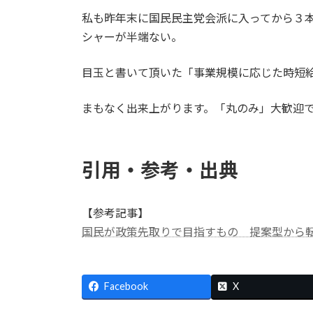
更
私も昨年末に国民民主党会派に入ってから３
新
日
シャーが半端ない。
時
:
目玉と書いて頂いた「事業規模に応じた時短
まもなく出来上がります。「丸のみ」大歓迎
引用・参考・出典
【参考記事】
国民が政策先取りで目指すもの 提案型から転換
Facebook
X