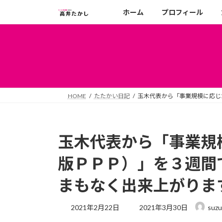
コ
ナ
ホーム
プロフィール
ン
ビ
テ
ゲ
ン
ー
ツ
シ
へ
ョ
ス
ン
キ
に
HOME
たたかい日記
玉木代表から「事業規模に応じ
ッ
移
プ
動
玉木代表から「事業規
版ＰＰＰ）」を３週間
まもなく出来上がりま
最
2021年2月22日
2021年3月30日
suzu
終