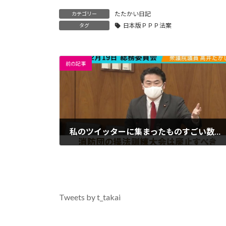
たたかい日記
カテゴリー
日本版ＰＰＰ法案
タグ
前の記事
私のツイッターに集まったものすごい数の「消防操法訓練大会の廃止」要望
2021年2月20日
Tweets by t_takai