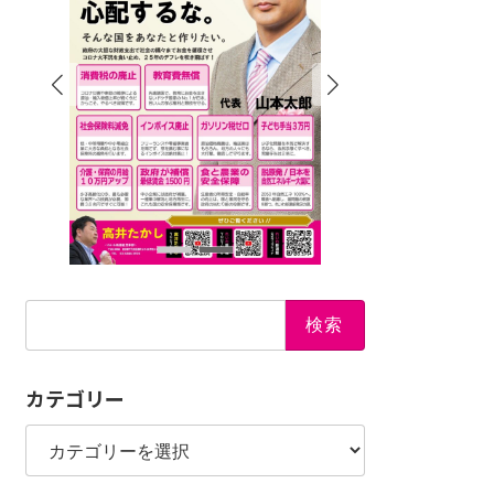
検
索:
カテゴリー
カ
テ
ゴ