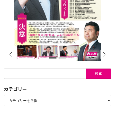
検
索:
カテゴリー
カ
テ
ゴ
リ