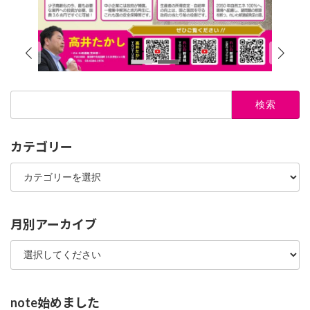
検
索:
カテゴリー
カ
テ
ゴ
リ
ー
月別アーカイブ
note始めました