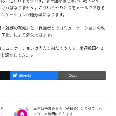
対応に追われるそうです。また連絡帳も未だに紙のため、
なければなりません。こういうやりとりをメールでできる
ュニケーションが随分楽になります。
務・雑務の軽減」と「保護者とのコミュニケーションの改
ＩＴ化」により解決できます。
コミュニケーションは当たり前だそうです。来週韓国へＩ
辺も調査してきます。
Bluesky
Copy
」を
本日は予算委員会（分科会）にてダブルヘ
して
ッダーで質問に立ちます