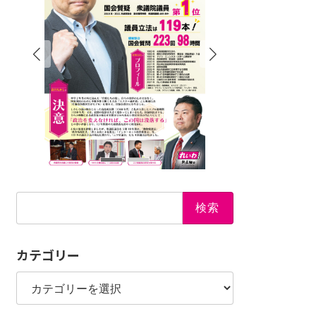
検
索:
カテゴリー
カ
テ
ゴ