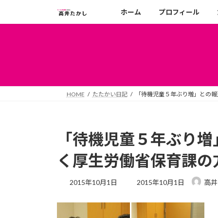
コ
ナ
ホーム
プロフィール
ン
ビ
テ
ゲ
ン
ー
ツ
シ
へ
ョ
ス
ン
キ
に
HOME
たたかい日記
「待機児童５年ぶり増」との報
ッ
移
プ
動
「待機児童５年ぶり増
く厚生労働省保育課の
最
2015年10月1日
2015年10月1日
高井
終
更
新