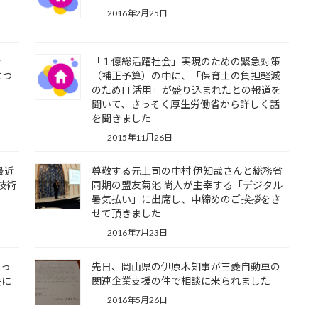
2016年2月25日
会
「１億総活躍社会」実現のための緊急対策
につ
（補正予算）の中に、「保育士の負担軽減
のためIT活用」が盛り込まれたとの報道を
聞いて、さっそく厚生労働省から詳しく話
を聞きました
2015年11月26日
最近
尊敬する元上司の中村 伊知哉さんと総務省
技術
同期の盟友菊池 尚人が主宰する「デジタル
暑気払い」に出席し、中締めのご挨拶をさ
せて頂きました
2016年7月23日
まっ
先日、岡山県の伊原木知事が三菱自動車の
会に
関連企業支援の件で相談に来られました
2016年5月26日