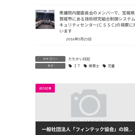
衆議院内閣委員会のメンバーで、宮城県
賀城市にある技術研究組合制御システ
キュリティセンター(ＣＳＳＣ)の視察に
います
2016年5月25日
たたかい日記
カテゴリー
ＩＴ
保育士
児童
タグ
前の記事
一般社団法人「フィンテック協会」の設立総会に参加いたしました