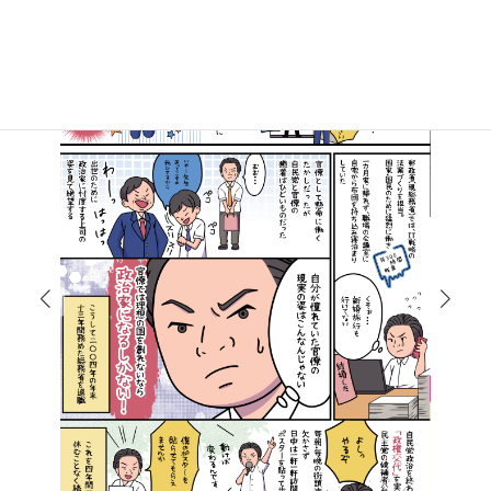
り
マンガで知る高井たかし