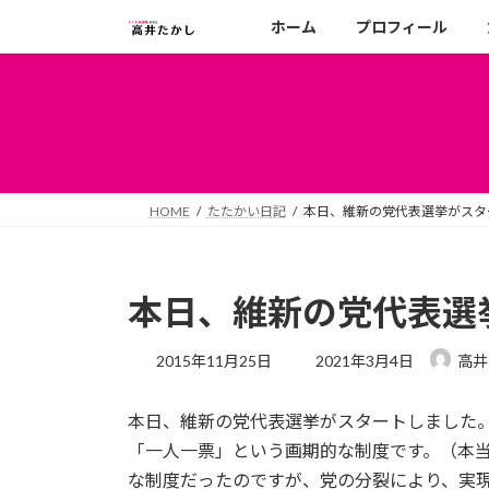
コ
ナ
ホーム
プロフィール
ン
ビ
テ
ゲ
ン
ー
ツ
シ
へ
ョ
ス
ン
キ
に
HOME
たたかい日記
本日、維新の党代表選挙がスタ
ッ
移
プ
動
本日、維新の党代表選
最
2015年11月25日
2021年3月4日
高井
終
更
本日、維新の党代表選挙がスタートしました
新
日
「一人一票」という画期的な制度です。（本
時
な制度だったのですが、党の分裂により、実
: