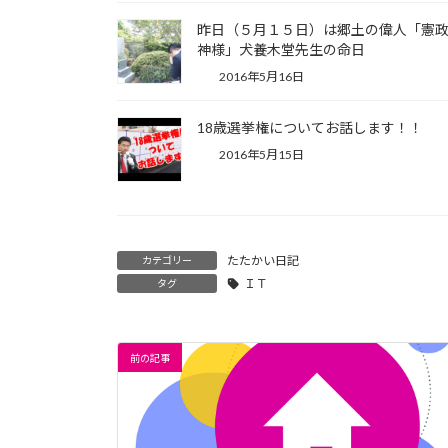
昨日（５月１５日）は郷土の偉人「憲
神様」犬養木堂先生の命日
2016年5月16日
18歳選挙権についてお話します！！
2016年5月15日
たたかい日記
カテゴリー
ＩＴ
タグ
前の記事