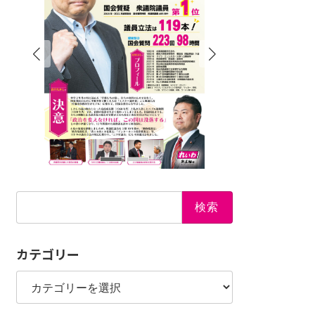
検
索:
カテゴリー
カ
テ
ゴ