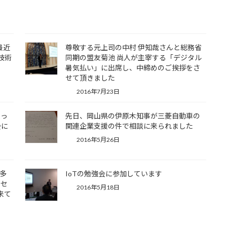
最近
尊敬する元上司の中村 伊知哉さんと総務省
技術
同期の盟友菊池 尚人が主宰する「デジタル
暑気払い」に出席し、中締めのご挨拶をさ
せて頂きました
2016年7月23日
まっ
先日、岡山県の伊原木知事が三菱自動車の
会に
関連企業支援の件で相談に来られました
2016年5月26日
多
IoTの勉強会に参加しています
ムセ
2016年5月18日
来て