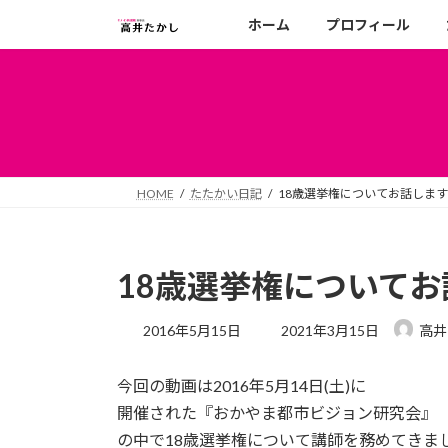
コ
ナ
ホーム
プロフィール
ン
ビ
テ
ゲ
ン
ー
ツ
シ
へ
ョ
ス
ン
キ
に
HOME
たたかい日記
18歳選挙権についてお話しま
ッ
移
プ
動
18歳選挙権について
最
2016年5月15日
2021年3月15日
高井
終
更
今回の動画は2016年5月14日(土)に
新
日
開催された『おかやま都市ビジョン研究会』
時
の中で18歳選挙権について講師を務めてきま
: