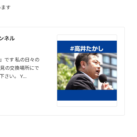
います
ャンネル
』です 私の日々の
意見の交換場所にで
さい。 Y…