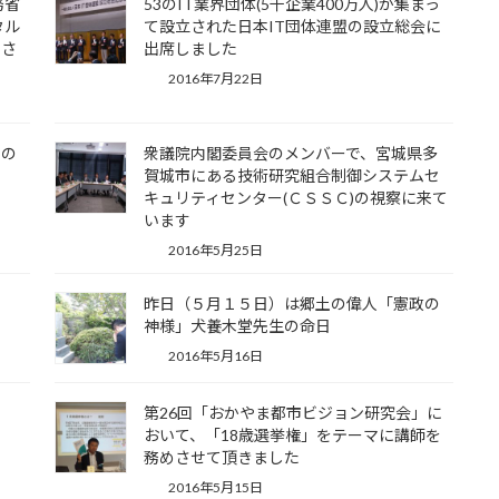
務省
53のIT業界団体(5千企業400万人)が集まっ
タル
て設立された日本IT団体連盟の設立総会に
をさ
出席しました
2016年7月22日
車の
衆議院内閣委員会のメンバーで、宮城県多
た
賀城市にある技術研究組合制御システムセ
キュリティセンター(ＣＳＳＣ)の視察に来て
います
2016年5月25日
昨日（５月１５日）は郷土の偉人「憲政の
神様」犬養木堂先生の命日
2016年5月16日
第26回「おかやま都市ビジョン研究会」に
おいて、「18歳選挙権」をテーマに講師を
務めさせて頂きました
2016年5月15日