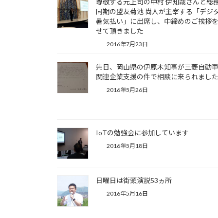
尊敬する元上司の中村 伊知哉さんと総
同期の盟友菊池 尚人が主宰する「デジ
暑気払い」に出席し、中締めのご挨拶
せて頂きました
2016年7月23日
先日、岡山県の伊原木知事が三菱自動
関連企業支援の件で相談に来られまし
2016年5月26日
IoTの勉強会に参加しています
2016年5月18日
日曜日は街頭演説53ヵ所
2016年5月16日