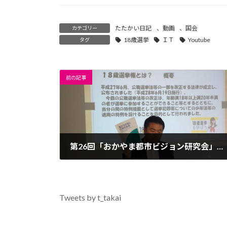
たたかい日記
、
動画
、
国会
カテゴリー
18歳選挙
ＩＴ
Youtube
タグ
前の記事
第26回「おかやま都市ビジョン研究会」において、「18歳選挙権」をテーマに講師を務めさせて頂きました
2016年5月15日
Tweets by t_takai