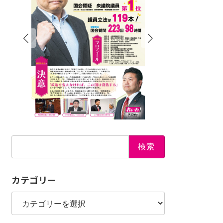
検
索:
カテゴリー
カ
テ
ゴ