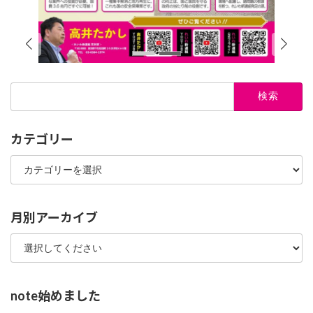
検
索:
カテゴリー
カ
テ
ゴ
リ
ー
月別アーカイブ
note始めました