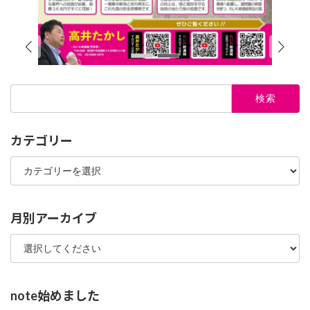
検
索:
カテゴリー
カ
テ
ゴ
リ
ー
月別アーカイブ
note始めました