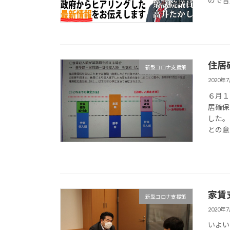
ので音
住居
新型コロナ支援策
2020年
６月１
居確保
した。
との意
家賃
新型コロナ支援策
2020年
いよい