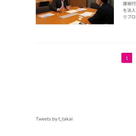
援給付
を法人
りブロ
投
1
固
定
稿
ペ
の
ー
ジ
ペ
ー
ジ
Tweets by t_takai
送