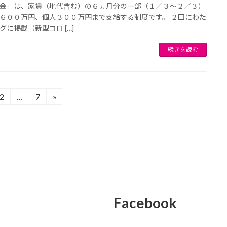
金」は、家賃（地代含む）の６ヵ月分の一部（１／３～２／３）
６００万円、個人３００万円まで支給する制度です。 ２回にわた
グに掲載（新型コロ […]
続きを読む
2
…
7
»
固
固
定
定
ペ
ペ
ー
ー
ジ
ジ
Facebook