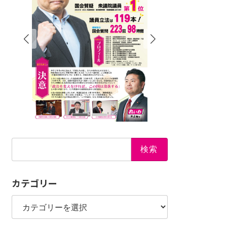
検
索:
カテゴリー
カ
テ
ゴ