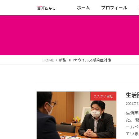
コ
ナ
ホーム
プロフィール
ン
ビ
テ
ゲ
ン
ー
ツ
シ
へ
ョ
ス
ン
キ
に
HOME
新型コロナウイルス感染症対策
ッ
移
プ
動
生活
たたかい日記
2021年
生活困
た。 
ームペ
ていま