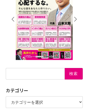
検
索:
カテゴリー
カ
テ
ゴ