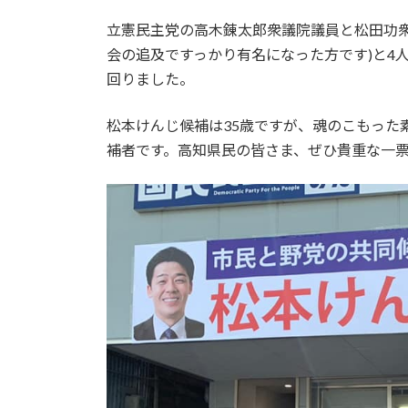
日
時
立憲民主党の高木錬太郎衆議院議員と松田功衆
:
会の追及ですっかり有名になった方です)と4
回りました。
松本けんじ候補は35歳ですが、魂のこもった
補者です。高知県民の皆さま、ぜひ貴重な一