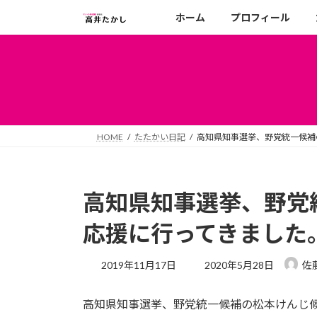
コ
ナ
ホーム
プロフィール
ン
ビ
テ
ゲ
ン
ー
ツ
シ
へ
ョ
ス
ン
キ
に
HOME
たたかい日記
高知県知事選挙、野党統一候補
ッ
移
プ
動
高知県知事選挙、野党
応援に行ってきました
最
2019年11月17日
2020年5月28日
佐
終
更
高知県知事選挙、野党統一候補の松本けんじ
新