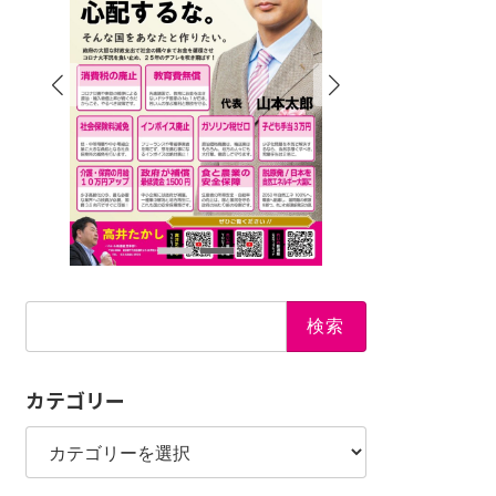
検
索:
カテゴリー
カ
テ
ゴ