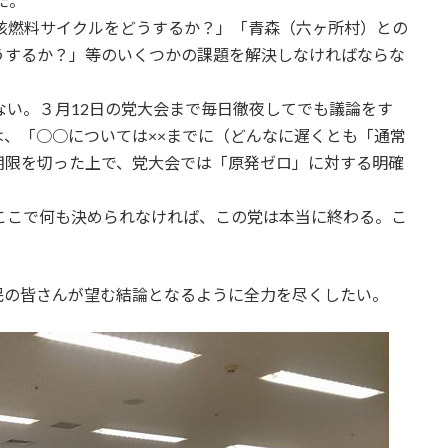
た。
核燃料サイクルをどうするか？」「青森（六ヶ所村）との
うするか？」等のいくつかの課題を解決しなければならな
ない。３月12日の党大会まで毎日徹夜してでも議論をす
、「○○については××までに（どんなに遅くとも「通常
期限を切った上で、党大会では「原発ゼロ」に対する明確
ここで何も決められなければ、この党は本当に終わる。こ
民の皆さんが望む結論となるように全力を尽くしたい。