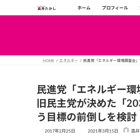
コ
ナ
ホーム
プロフィール
ン
ビ
テ
ゲ
ン
ー
ツ
シ
へ
ョ
ス
ン
キ
に
HOME
エネルギー
民進党「エネルギー環境調査会」で
ッ
移
プ
動
民進党「エネルギー環境
旧民主党が決めた「20
う目標の前倒しを検討
最
2017年2月25日
2021年3月15日
高井
終