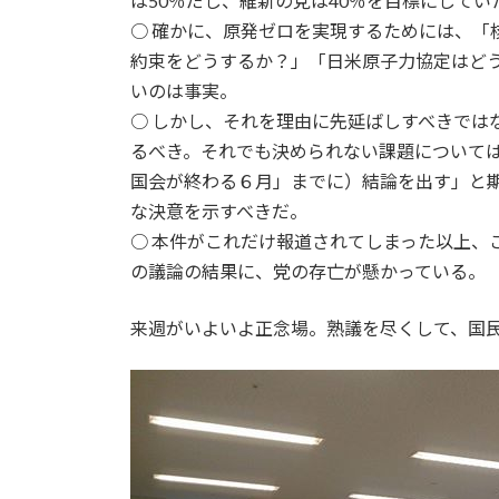
は50％だし、維新の党は40％を目標にしてい
○ 確かに、原発ゼロを実現するためには、「
約束をどうするか？」「日米原子力協定はど
いのは事実。
○ しかし、それを理由に先延ばしすべきでは
るべき。それでも決められない課題については
国会が終わる６月」までに）結論を出す」と
な決意を示すべきだ。
○ 本件がこれだけ報道されてしまった以上、
の議論の結果に、党の存亡が懸かっている。
来週がいよいよ正念場。熟議を尽くして、国