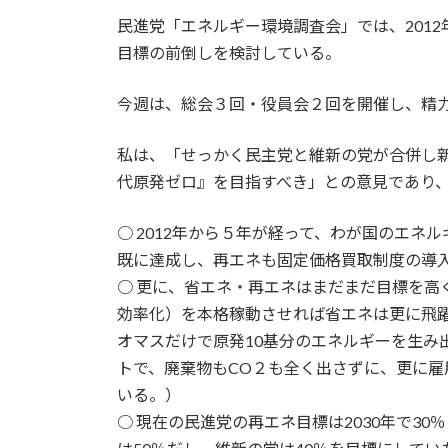
更
民進党「エネルギー環境調査会」では、2012
新
日
目標の前倒しを検討している。
時
:
今週は、総会３回・役員会２回を開催し、精
私は、「せっかく民主党と維新の党が合併し新
代原発ゼロ』を目指すべき」との意見であり
○ 2012年から５年が経って、わが国のエネ
既に達成し、再エネも固定価格買取制度の導入
○ 更に、省エネ・再エネはまだまだ目標を高
効率化）を本格稼動させれば省エネは更に飛
オマスだけで原発10基分のエネルギーを生み
トで、廃棄物もCO２も全く出さずに、更に
いる。）
○ 現在の民進党の再エネ目標は2030年で3