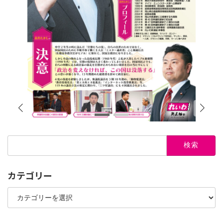
検
索:
カテゴリー
カ
テ
ゴ
リ