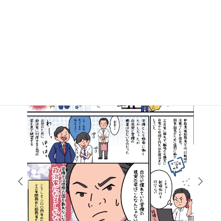
ー
ジ
送
り
マンガで知る高井たかし