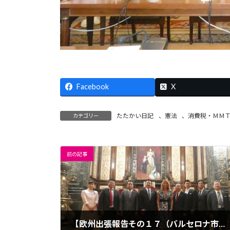
Facebook
X
たたかい日記
、
憲法
、
消費税・ＭＭ
カテゴリー
前の記事
【欧州出張報告その１７（バルセロナ市役所）】