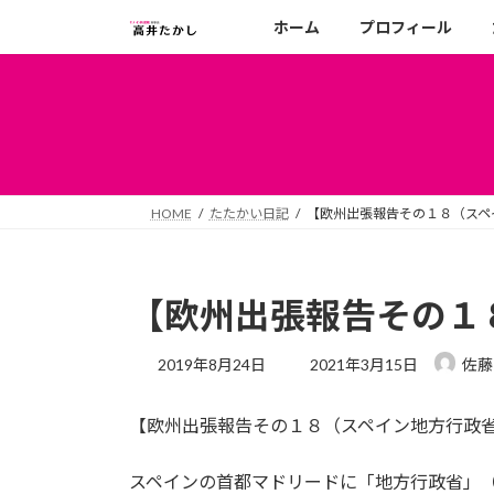
コ
ナ
ホーム
プロフィール
ン
ビ
テ
ゲ
ン
ー
ツ
シ
へ
ョ
ス
ン
キ
に
HOME
たたかい日記
【欧州出張報告その１８（スペ
ッ
移
プ
動
【欧州出張報告その１
最
2019年8月24日
2021年3月15日
佐藤
終
更
【欧州出張報告その１８（スペイン地方行政
新
日
時
スペインの首都マドリードに「地方行政省」
: