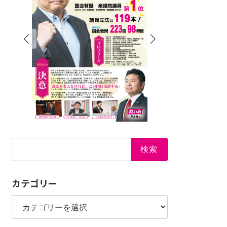
検
索:
カテゴリー
カ
テ
ゴ