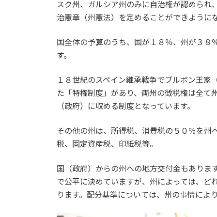
スク州、ガルシア州のみに自治権が認められ
治憲章（州憲法）を定めることができように
国全体の予算のうち、国が１８％、州が３８
す。
１８世紀のスペイン継承戦争でブルボン王家
た「特権制度」があり、両州の徴税権は全て
（政府）に収める制度となっています。
その他の州は、所得税、消費税の５０％を州
税、固定資産税、印紙税等。
国（政府）からの州への地方交付金もありま
で公平に決めていますが、州によっては、ど
ります。配分基準については、州の事情によ