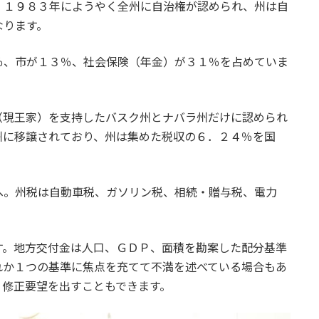
、１９８３年にようやく全州に自治権が認められ、州は自
なります。
％、市が１３％、社会保険（年金）が３１％を占めていま
（現王家）を支持したバスク州とナバラ州だけに認められ
州に移譲されており、州は集めた税収の６．２４％を国
へ。州税は自動車税、ガソリン税、相続・贈与税、電力
す。地方交付金は人口、ＧＤＰ、面積を勘案した配分基準
れか１つの基準に焦点を充てて不満を述べている場合もあ
り修正要望を出すこともできます。