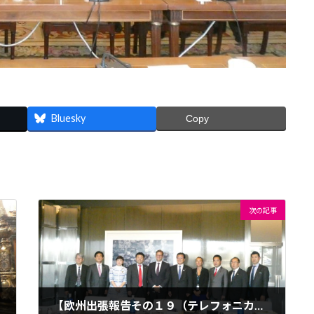
Bluesky
Copy
Ｔ
次の記事
【欧州出張報告その１９（テレフォニカ社）】