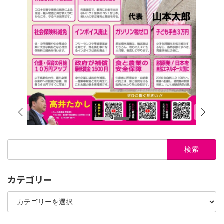
検
索:
カテゴリー
カ
テ
ゴ
リ