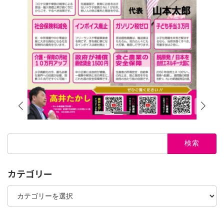
検
索:
カテゴリー
カ
テ
ゴ
リ