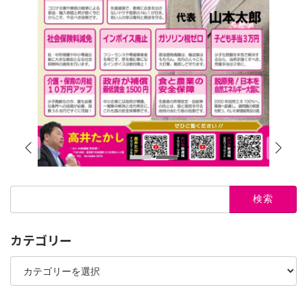
検
索:
カテゴリー
カ
テ
ゴ
リ