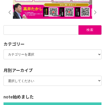
検
索:
カテゴリー
カ
テ
ゴ
リ
ー
月別アーカイブ
note始めました