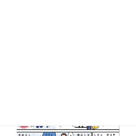
残念ながら、たった今、衆議院内閣委員会で「IR法案（カジノ法案）」がまたもや強行採決されました
2016年12月2日
マンガで知る高井たかし