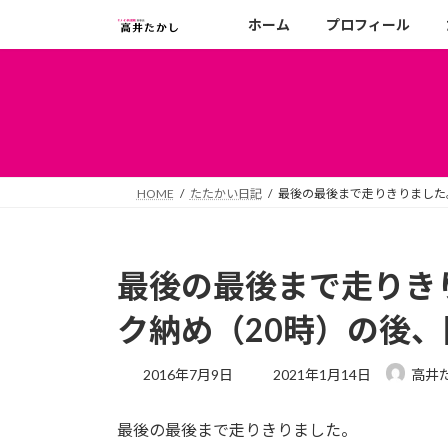
コ
ナ
ホーム
プロフィール
ン
ビ
テ
ゲ
ン
ー
ツ
シ
へ
ョ
ス
ン
キ
に
HOME
たたかい日記
最後の最後まで走りきりました
ッ
移
プ
動
最後の最後まで走りき
ク納め（20時）の後
最
2016年7月9日
2021年1月14日
高井
終
更
最後の最後まで走りきりました。
新