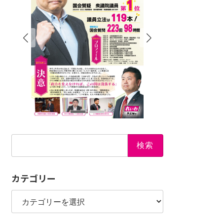
検
索:
カテゴリー
カ
テ
ゴ