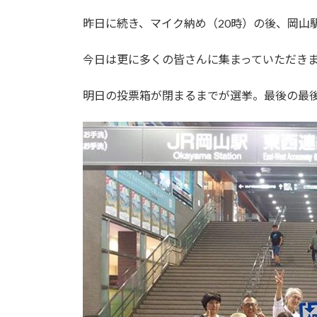
日
時
昨日に続き、マイク納め（20時）の後、岡山
:
今日は更に多くの皆さんに集まっていただき
明日の投票箱が閉まるまでが選挙。最後の最