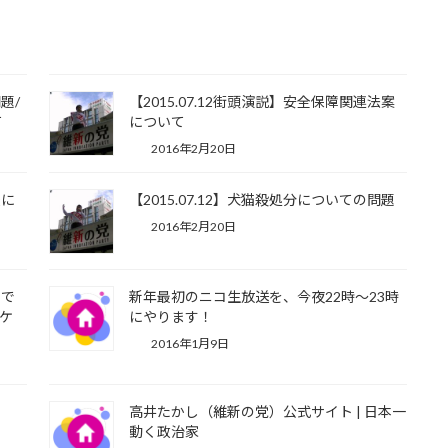
題/
【2015.07.12街頭演説】安全保障関連法案
て
について
2016年2月20日
援に
【2015.07.12】犬猫殺処分についての問題
2016年2月20日
」で
新年最初のニコ生放送を、今夜22時～23時
ケ
にやります！
2016年1月9日
）
高井たかし（維新の党）公式サイト | 日本一
動く政治家