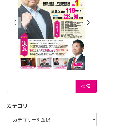
検
索:
カテゴリー
カ
テ
ゴ