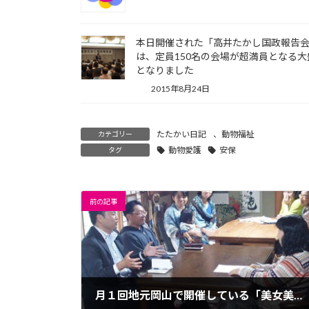
本日開催された「高井たかし国政報告
は、定員150名の会場が超満員となる大
となりました
2015年8月24日
たたかい日記
、
動物福祉
カテゴリー
動物愛護
安保
タグ
前の記事
月１回地元岡山で開催している「美女美男の会」（自称です）に参加しました