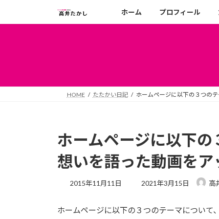
コ
ナ
ホーム
プロフィール
ン
ビ
テ
ゲ
ン
ー
ツ
シ
へ
ョ
ス
ン
キ
に
HOME
たたかい日記
ホームページに以下の３つのテ
ッ
移
プ
動
ホームページに以下の
想いを語った動画をア
最
2015年11月11日
2021年3月15日
高
終
更
ホームページに以下の３つのテーマについて
新