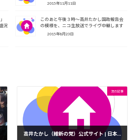
2015年11月11日
会」
このあと午後３時～高井たかし国政報告会
盛況
の模様を、ニコ生放送でライヴ中継します
2015年8月23日
次の記事
高井たかし（維新の党）公式サイト | 日本一動く政治家