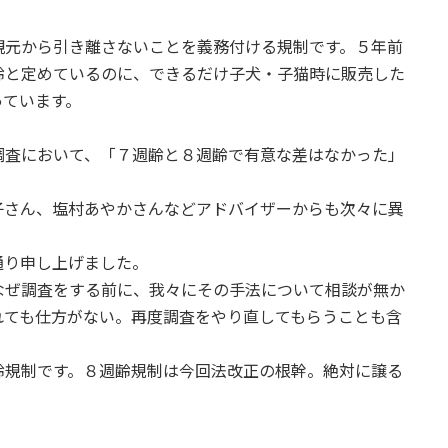
親元から引き離さないことを義務付ける規制です。５年前
齢と定めているのに、できるだけ子犬・子猫時に販売した
っています。
調査において、「７週齢と８週齢で有意な差はなかった」
子さん、塩村あやかさんなどアドバイザーからも次々に異
通り申し上げました。
なぜ調査をする前に、我々にその手法について相談が無か
れても仕方がない。再度調査をやり直してもらうことも含
齢規制です。８週齢規制は今回法改正の根幹。絶対に譲る