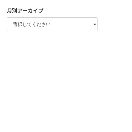
リ
月別アーカイブ
ー