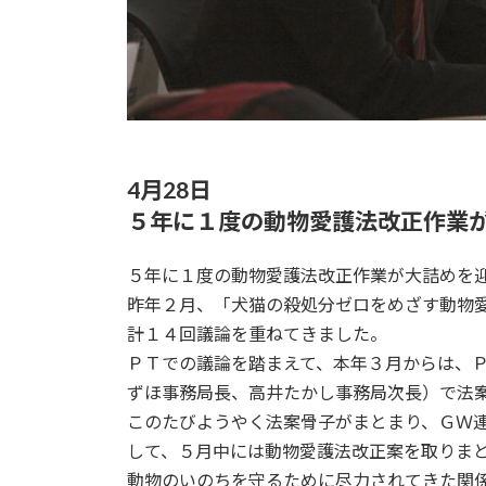
4月28日
５年に１度の動物愛護法改正作業
５年に１度の動物愛護法改正作業が大詰めを
昨年２月、「犬猫の殺処分ゼロをめざす動物
計１４回議論を重ねてきました。
ＰＴでの議論を踏まえて、本年３月からは、
ずほ事務局長、高井たかし事務局次長）で法
このたびようやく法案骨子がまとまり、ＧＷ
して、５月中には動物愛護法改正案を取りま
動物のいのちを守るために尽力されてきた関