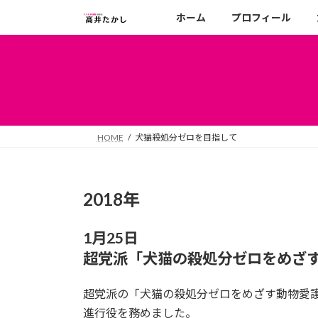
コ
ナ
ホーム
プロフィール
ン
ビ
テ
ゲ
ン
ー
ツ
シ
へ
ョ
ス
ン
キ
に
HOME
犬猫殺処分ゼロを目指して
ッ
移
プ
動
2018年
1月25日
超党派「犬猫の殺処分ゼロをめざ
超党派の「犬猫の殺処分ゼロをめざす動物愛
進行役を務めました。