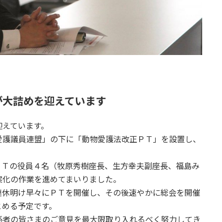
が大詰めを迎えています
迎えています。
愛護議員連盟」の下に「動物愛護法改正ＰＴ」を設置し、
ＰＴの役員４名（牧原秀樹座長、生方幸夫副座長、福島み
案化の作業を進めてまいりました。
連休明け早々にＰＴを開催し、その後速やかに総会を開催
とめる予定です。
係者の皆さまのご意見を最大限取り入れるべく努力してき