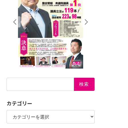
検
索:
カテゴリー
カ
テ
ゴ