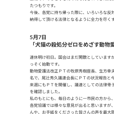
たつもりです。
今後、各党に持ち帰った際に、いろいろな反
納得して頂ける法律となるように全力を尽く
5月7日
「犬猫の殺処分ゼロをめざす動物
連休明け初日。国会はまだ閑散としています
っそく始動です。
動物愛護法改正ＰＴの牧原秀樹座長、生方幸
名で、尾辻秀久議連会長にＰＴの状況報告と
来週にもＰＴを開催し、議連としての法律骨
を確認しました。
私のもとにも、毎日のように一市民の方から
各党協議では様々な意見が出ると思いますが
んや、お手紙をくださった皆さんの声を最大