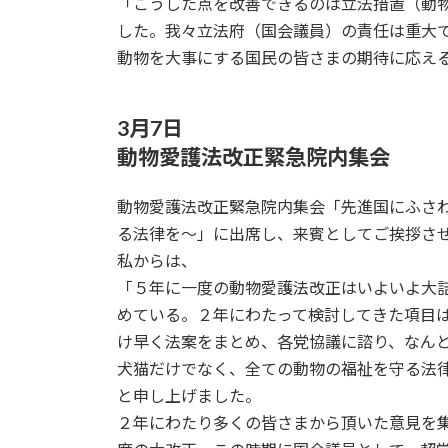
「こうした点を改善できるのは立法措置（動
した。我々立法府（国会議員）の責任は重大
動物を大事にする国民の皆さまの期待に応え
3月7日
動物愛護法改正緊急院内集会
動物愛護法改正緊急院内集会「先進国にふさ
る法律を～」に出席し、来賓としてご挨拶さ
私からは、
「５年に一度の動物愛護法改正はいよいよ大
めている。２年にわたって検討してきた項目
け早く法案をまとめ、各党協議に諮り、なん
犬猫だけでなく、全ての動物の福祉を守る法
と申し上げました。
２年にわたり多くの皆さまから頂いた意見を