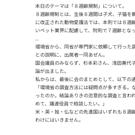
本日のテーマは「８週齢規制」について。
８週齢規制とは、生後８週間は子犬、子猫を
に改正された動物愛護法では、本則では８週
いペット業界に配慮して、附則で７週齢とな
…
環境省から、同省が専門家に依頼して行った
との説明に、出席者一同あぜん。
国会議員のみならず、杉本彩さん、浅田美代
論が出ました。
私からは、最後に会のまとめとして、以下の
「環境省の調査方法には疑問点が多すぎる。
ったのか。結論ありきの恣意的な調査と言わ
めて、議連役員で相談したい。」
米・英・独・仏などの先進国はいずれも８週
わけにはいきません。