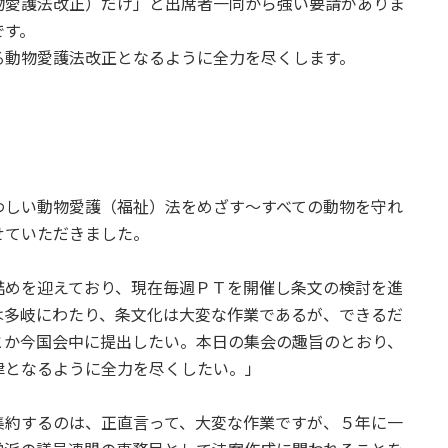
物愛護法改正）だけ」と出席者一同から強い要請がありま
です。
る動物愛護法改正となるように全力を尽くします。
わしい動物愛護（福祉）法をめざす～すべての動物を守れ
せていただきました。
詰めを迎えており、現在毎週ＰＴを開催し条文の検討を進
は多岐にわたり、条文化は大変な作業であるが、できるだ
とか今国会中に提出したい。本日の集会の趣旨のとおり、
律となるように全力を尽くしたい。」
集約するのは、正直言って、大変な作業ですが、５年に一