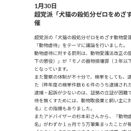
1月30日
超党派「犬猫の殺処分ゼロをめざ
催
超党派の「犬猫の殺処分ゼロをめざす動物愛
「動物虐待」をテーマに議論を行いました。
動物虐待に対する罰則は、動物愛護法改正の
下の懲役）」が「モノの器物損壊罪（３年以
となっています。
また警察の体制が不十分で、検挙をしても、
た（昨年度の検挙件数６６件のうち逮捕され
逮捕・起訴が少ないのは、証拠の立証が困難
待を無くすためには、動物取扱業と飼い主に
る」との指摘もありました。
またアドバイザーの杉本彩さんから、「動物
名」がわずか１ヵ月で５万筆集まったことが