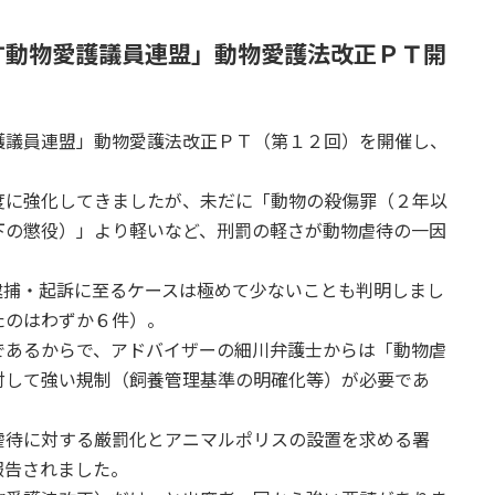
す動物愛護議員連盟」動物愛護法改正ＰＴ開
護議員連盟」動物愛護法改正ＰＴ（第１２回）を開催し、
度に強化してきましたが、未だに「動物の殺傷罪（２年以
下の懲役）」より軽いなど、刑罰の軽さが動物虐待の一因
逮捕・起訴に至るケースは極めて少ないことも判明しまし
たのはわずか６件）。
であるからで、アドバイザーの細川弁護士からは「動物虐
対して強い規制（飼養管理基準の明確化等）が必要であ
虐待に対する厳罰化とアニマルポリスの設置を求める署
報告されました。