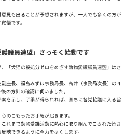
対意見も出ることが予想されますが、一人でも多くの方が
す覚悟です。
愛護議員連盟」さっそく始動です
が、「犬猫の殺処分ゼロをめざす動物愛護議員連盟」はさ
夫副座長、福島みずほ事務局長、高井（事務局次長）の４
今後の方針の確認に伺いました。
子案を示し、了承が得られれば、直ちに各党協議に入る旨
、心のこもったお手紙が届きます。
、これまで動物愛護活動に熱心に取り組んでこられた皆さ
限反映できるように全力を尽くします。