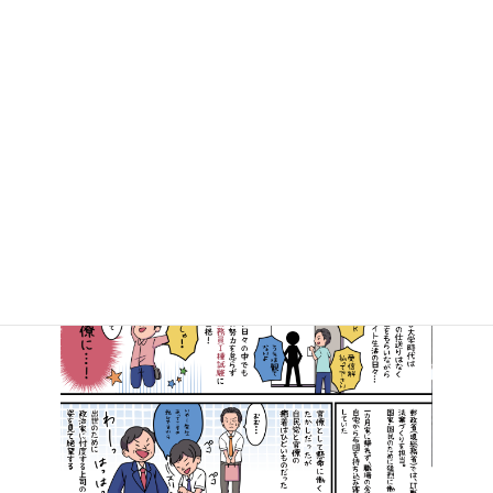
投
«
1
…
46
47
固
固
固
定
定
定
稿
ペ
ペ
ペ
ー
ー
ー
の
ジ
ジ
ジ
ペ
ー
ジ
送
り
マンガで知る高井たかし