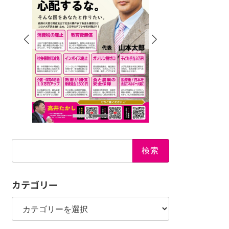
検
索:
カテゴリー
カ
テ
ゴ