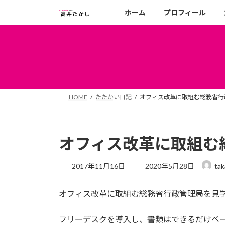
コ
ナ
ホーム
プロフィール
ン
ビ
テ
ゲ
ン
ー
ツ
シ
へ
ョ
ス
ン
キ
に
HOME
たたかい日記
オフィス改革に取組む総務省行
ッ
移
プ
動
オフィス改革に取組む
最
2017年11月16日
2020年5月28日
tak
終
更
オフィス改革に取組む総務省行政管理局を見
新
日
時
フリーデスクを導入し、書類はできるだけペ
: