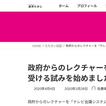
コ
ナ
ホーム
プロフィール
ン
ビ
テ
ゲ
ン
ー
ツ
シ
へ
ョ
ス
ン
キ
に
HOME
たたかい日記
政府からのレクチャーを「テレ
ッ
移
プ
動
政府からのレクチャー
受ける試みを始めまし
最
2020年4月4日
2020年5月28日
佐藤
終
更
政府からのレクチャーを「テレビ会議システ
新