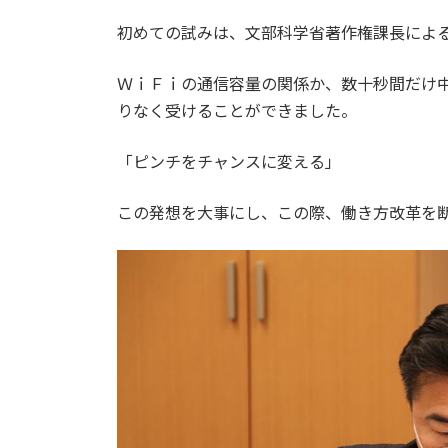
日
時
初めての試みは、文部科学省著作権課長によ
:
ＷｉＦｉの通信容量の関係か、数十秒間だけ
りなく受けることができました。
「ピンチをチャンスに変える」
この発想を大事にし、この際、働き方改革を