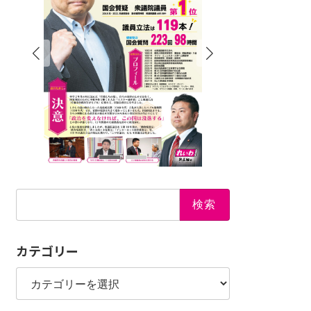
検
索:
カテゴリー
カ
テ
ゴ