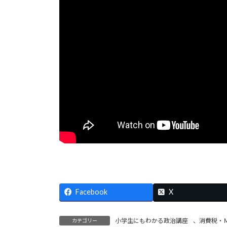
日
時
:
Facebook
X
小学生にもわかる政治講座
、
消費税・
カテゴリー