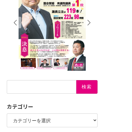
検
索:
カテゴリー
カ
テ
ゴ