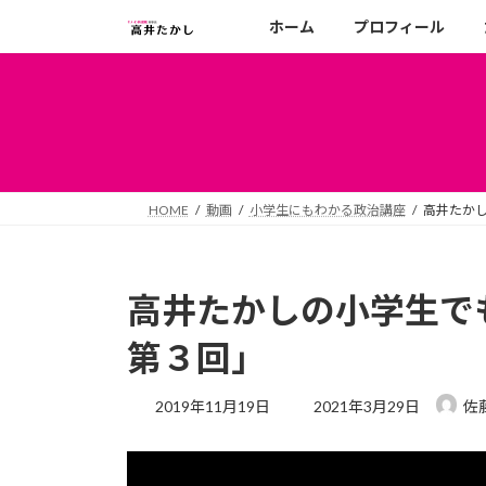
コ
ナ
ホーム
プロフィール
ン
ビ
テ
ゲ
ン
ー
ツ
シ
へ
ョ
ス
ン
キ
に
HOME
動画
小学生にもわかる政治講座
高井たか
ッ
移
プ
動
高井たかしの小学生で
第３回」
最
2019年11月19日
2021年3月29日
佐
終
更
新