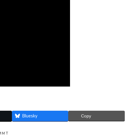
Bluesky
Copy
ＭＭＴ