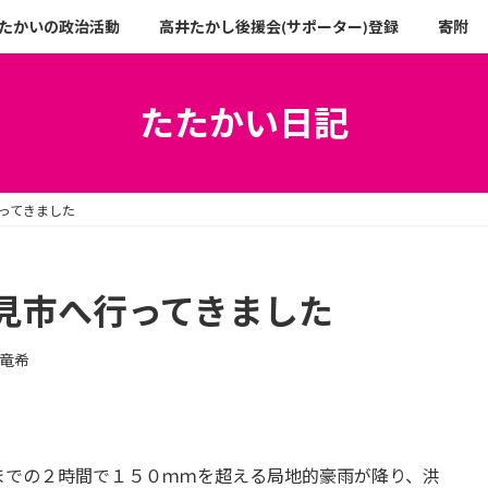
たかいの政治活動
高井たかし後援会(サポーター)登録
寄附
たたかい日記
ってきました
見市へ行ってきました
竜希
。
までの２時間で１５０ｍｍを超える局地的豪雨が降り、洪