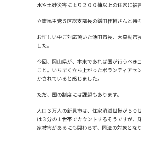
水や土砂災害により２００棟以上の住家に被
立憲民主党５区総支部長の鎌田桂輔さんと待
お忙しい中ご対応頂いた池田市長、大森副市
した。
今回、岡山県が、本来であれば国が行うべき
こと。いち早く立ち上がったボランティアセ
かされていると感じました。
ただ、国の制度には課題もあります。
人口３万人の新見市は、住家消滅世帯が５０
は３分の１世帯でカウントするそうですが、
家被害があるにも関わらず、同法の対象とな