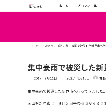
コ
ナ
ホーム
プロフィール
ン
ビ
テ
ゲ
ン
ー
ツ
シ
へ
ョ
ス
ン
キ
に
HOME
たたかい日記
集中豪雨で被災した新見市へ行
ッ
移
プ
動
集中豪雨で被災した新
最
2019年9月11日
2021年3月15日
佐藤
終
更
集中豪雨で被災した新見市へ行ってきました
新
日
時
岡山県新見市は、９月３日午後６時から８時
: