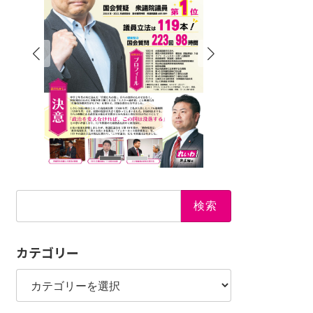
検
索:
カテゴリー
カ
テ
ゴ