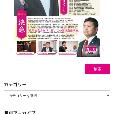
検
索:
カテゴリー
カ
テ
ゴ
リ
ー
月別アーカイブ