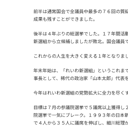
前半は通常国会で全議員中最多の７６回の質
成果も残すことができました。
後半は４年ぶりの総選挙でした。１７年間活
新選組から立候補しましたが敗北。国会議員
これからの人生を大きく変える１年となりま
年末年始は、「れいわ新選組」というこれま
事長として、稀代の政治家「山本太郎」代表
今年はれいわ新選組の党勢拡大に全力を尽く
目標は７月の参議院選挙で５議席以上獲得し
院選挙で一気にブレーク。１９９３年の日本
で４人から３５人に議席を伸ばし、細川総理