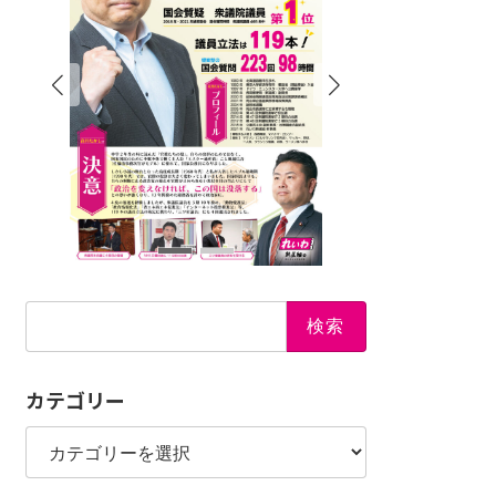
検
索:
カテゴリー
カ
テ
ゴ