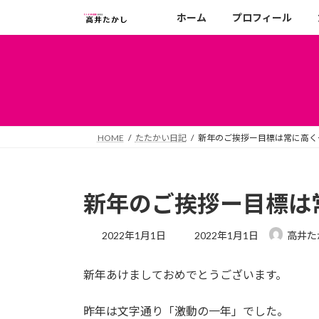
コ
ナ
ホーム
プロフィール
ン
ビ
テ
ゲ
ン
ー
ツ
シ
へ
ョ
ス
ン
キ
に
HOME
たたかい日記
新年のご挨拶ー目標は常に高く
ッ
移
プ
動
新年のご挨拶ー目標は
最
2022年1月1日
2022年1月1日
高井た
終
更
新年あけましておめでとうございます。
新
日
時
昨年は文字通り「激動の一年」でした。
: