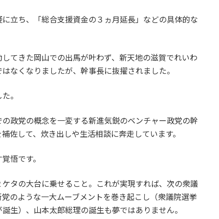
疑に立ち、「総合支援資金の３ヵ月延長」などの具体的な
動してきた岡山での出馬が叶わず、新天地の滋賀でれいわ
ではなくなりましたが、幹事長に抜擢されました。
した。
での政党の概念を一変する新進気鋭のベンチャー政党の幹
を補佐して、炊き出しや生活相談に奔走しています。
す覚悟です。
２ケタの大台に乗せること。これが実現すれば、次の衆議
新党のような一大ムーブメントを巻き起こし（衆議院選挙
が誕生）、山本太郎総理の誕生も夢ではありません。