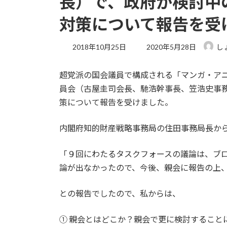
長）で、政府が検討中
対策について報告を受
最
2018年10月25日
2020年5月28日
し
終
更
超党派の国会議員で構成される「マンガ・ア
新
日
員会（古屋圭司会長、馳浩幹事長、笠浩史事
時
策について報告を受けました。
:
内閣府知的財産戦略事務局の住田事務局長か
「９回にわたるタスクフォースの議論は、ブ
論が出なかったので、今後、親会に報告の上
との報告でしたので、私からは、
① 親会とはどこか？親会で更に検討すること