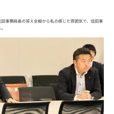
住田事務局長の答え全般から私の感じた雰囲気で、住田事
ん。