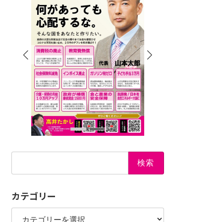
検
索:
カテゴリー
カ
テ