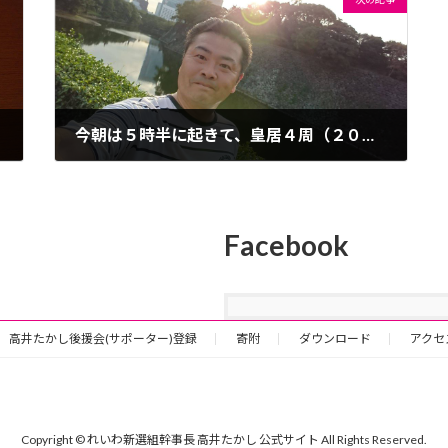
今朝は５時半に起きて、皇居４周（２０ｋｍ）と赤坂宿舎往復（３ｋｍ）走りました。
2018年10月26日
Facebook
高井たかし後援会(サポーター)登録
寄附
ダウンロード
アクセ
Copyright © れいわ新選組幹事長 高井たかし 公式サイト All Rights Reserved.