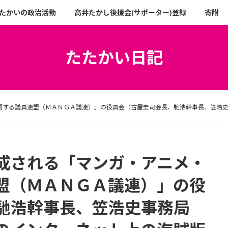
たかいの政治活動
高井たかし後援会(サポーター)登録
寄附
たたかい日記
関する議員連盟（ＭＡＮＧＡ議連）」の役員会（古屋圭司会長、馳浩幹事長、笠浩
成される「マンガ・アニメ・
盟（ＭＡＮＧＡ議連）」の役
馳浩幹事長、笠浩史事務局