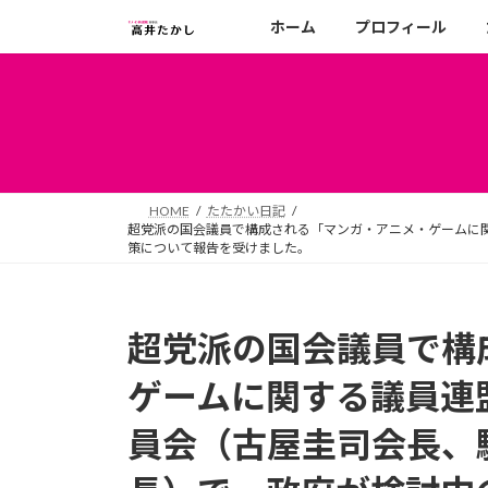
コ
ナ
ホーム
プロフィール
ン
ビ
テ
ゲ
ン
ー
ツ
シ
へ
ョ
ス
ン
キ
に
HOME
たたかい日記
ッ
移
超党派の国会議員で構成される「マンガ・アニメ・ゲームに
プ
動
策について報告を受けました。
超党派の国会議員で構
ゲームに関する議員連
員会（古屋圭司会長、