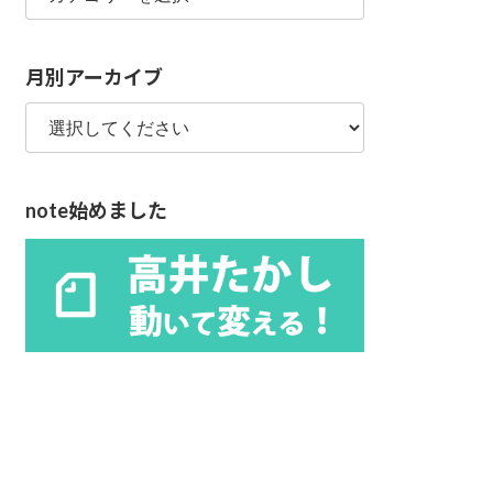
ゴ
リ
月別アーカイブ
ー
note始めました