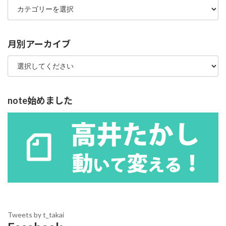
テ
ゴ
リ
ー
月別アーカイブ
note始めました
Tweets by t_takai