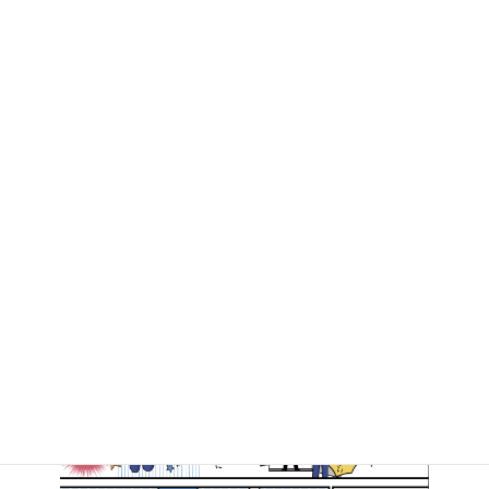
今朝は毎月第一日曜日恒例の京橋朝市からスタート。
2018年10月7日
マンガで知る高井たかし