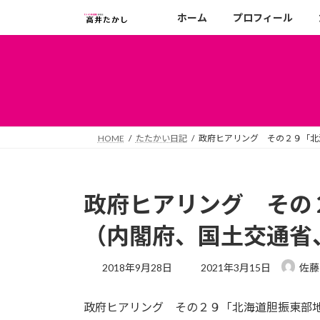
コ
ナ
ホーム
プロフィール
ン
ビ
テ
ゲ
ン
ー
ツ
シ
へ
ョ
ス
ン
キ
に
HOME
たたかい日記
政府ヒアリング その２９「北
ッ
移
プ
動
政府ヒアリング その
（内閣府、国土交通省
最
2018年9月28日
2021年3月15日
佐藤
終
更
政府ヒアリング その２９「北海道胆振東部
新