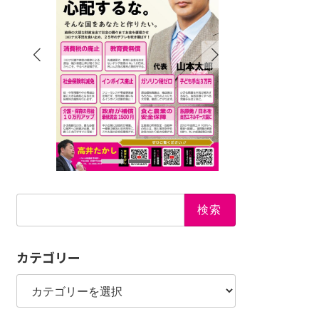
検
索:
カテゴリー
カ
テ
ゴ