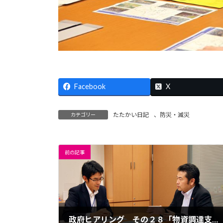
Facebook
X
たたかい日記
、
防災・減災
カテゴリー
前の記事
政府ヒアリング その２８「物資調達支援システムの開発」（内閣府）