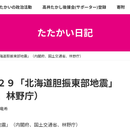
たかいの政治活動
高井たかし後援会(サポーター)登録
寄附
たたかい日記
海道胆振東部地震」（内閣府、国土交通省、林野庁）
２９「北海道胆振東部地震」
、林野庁）
竜希
地震」（内閣府、国土交通省、林野庁）