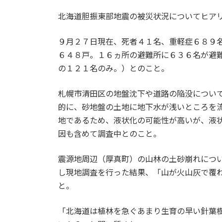
日
時
北海道胆振東部地震の被災状況についてヒア
:
９月２７日現在、死者４１名、重軽症６８９
６４８戸。１６ヵ所の避難所に６３６名が避
の１２１名のみ。）とのこと。
札幌市清田区の地盤沈下や道路の陥没につい
的に、砂地盤の土地に地下水が浅いところを
地であるため、液状化の可能性が高いが、液
因も含めて調査中とのこと。
震源地周辺（厚真町）の山林の土砂崩れにつ
し現地調査を行った結果、「山が火山灰で覆
と。
「北海道は植林を急ぐあまり生育の早い針葉