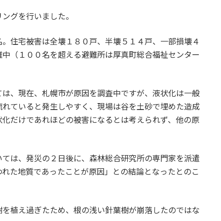
リングを行いました。
名。住宅被害は全壊１８０戸、半壊５１４戸、一部損壊４
難中（１００名を超える避難所は厚真町総合福祉センター
ては、現在、札幌市が原因を調査中ですが、液状化は一般
流れていると発生しやすく、現場は谷を土砂で埋めた造成
状化だけであれほどの被害になるとは考えられず、他の原
いては、発災の２日後に、森林総合研究所の専門家を派遣
われた地質であったことが原因」との結論となったとのこ
樹を植え過ぎたため、根の浅い針葉樹が崩落したのではな