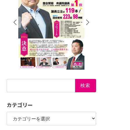
検
索:
カテゴリー
カ
テ
ゴ