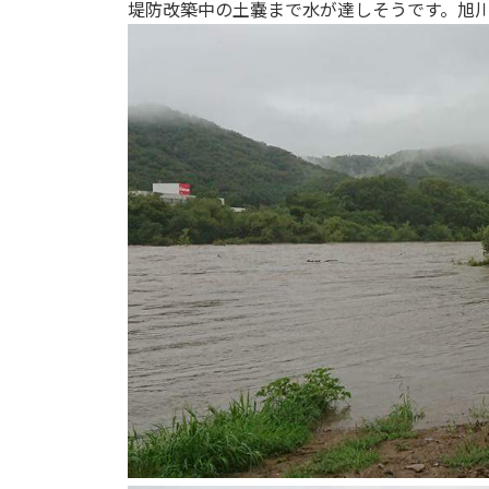
日
堤防改築中の土嚢まで水が達しそうです。旭
時
: