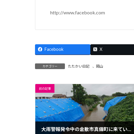
http://www.facebook.com
Facebook
X
たたかい日記
、
岡山
カテゴリー
前の記事
大雨警報発令中の倉敷市真備町に来ています。