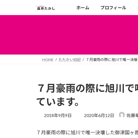
コ
ナ
ホーム
プロフィール
ン
ビ
テ
ゲ
ン
ー
ツ
シ
へ
ョ
ス
ン
キ
に
HOME
たたかい日記
７月豪雨の際に旭川で唯一決壊
ッ
移
プ
動
７月豪雨の際に旭川で
ています。
最
2018年9月9日
2020年6月12日
佐藤
終
更
７月豪雨の際に旭川で唯一決壊した御津国ヶ
新