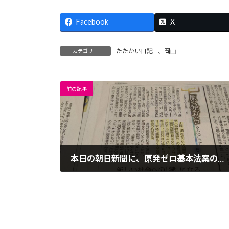
Facebook
X
たたかい日記
、
岡山
カテゴリー
前の記事
本日の朝日新聞に、原発ゼロ基本法案の原型が民進党時代に作られたことが書かれています。
2018年7月31日