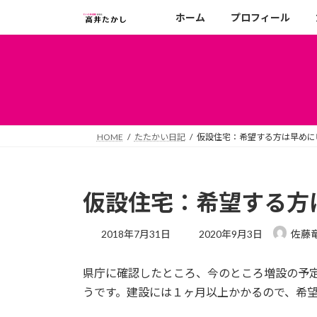
コ
ナ
ホーム
プロフィール
ン
ビ
テ
ゲ
ン
ー
ツ
シ
へ
ョ
ス
ン
キ
に
HOME
たたかい日記
仮設住宅：希望する方は早めに
ッ
移
プ
動
仮設住宅：希望する方
最
2018年7月31日
2020年9月3日
佐藤
終
更
県庁に確認したところ、今のところ増設の予
新
日
うです。建設には１ヶ月以上かかるので、希
時
: