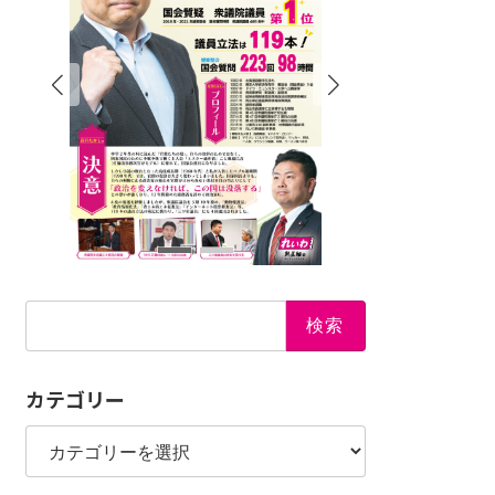
検
索:
カテゴリー
カ
テ
ゴ