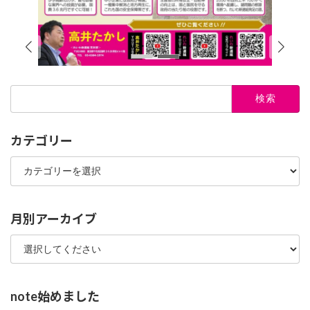
検
索:
カテゴリー
カ
テ
ゴ
リ
ー
月別アーカイブ
note始めました