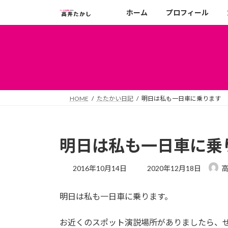
コ
ナ
ホーム
プロフィール
ン
ビ
テ
ゲ
ン
ー
ツ
シ
へ
ョ
ス
ン
キ
に
HOME
たたかい日記
明日は私も一日車に乗ります
ッ
移
プ
動
明日は私も一日車に乗
最
2016年10月14日
2020年12月18日
終
更
明日は私も一日車に乗ります。
新
日
時
お近くのスポット演説場所がありましたら、
: