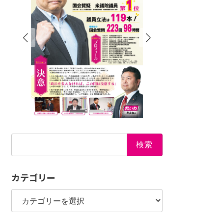
検
索:
カテゴリー
カ
テ
ゴ