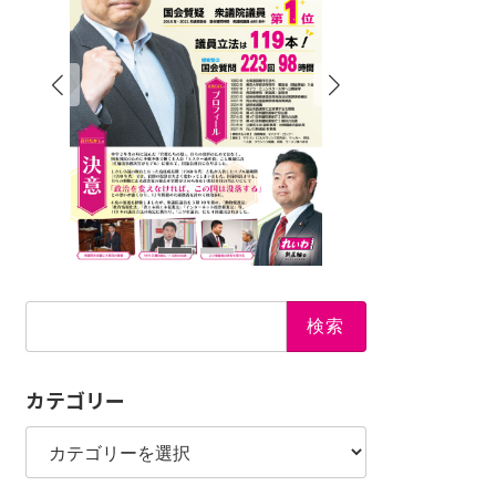
検
索:
カテゴリー
カ
テ
ゴ