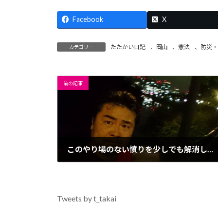
Facebook
X
たたかい日記
、
岡山
、
憲法
、
防災・
カテゴリー
前の記事
このやり場のない憤りを少しでも解消したいと思い、深夜の皇居を３周(15km)走りましたが、まだ晴れません。
2016年9月17日
Tweets by t_takai