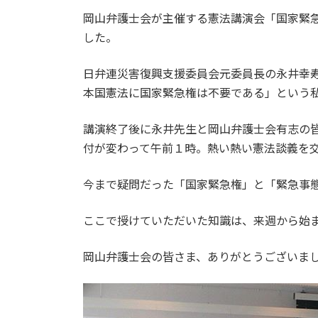
更
岡山弁護士会が主催する憲法講演会「国家緊
新
日
した。
時
:
日弁連災害復興支援委員会元委員長の永井幸
本国憲法に国家緊急権は不要である」という
講演終了後に永井先生と岡山弁護士会有志の
付が変わって午前１時。熱い熱い憲法談義を
今まで疑問だった「国家緊急権」と「緊急事
ここで授けていただいた知識は、来週から始
岡山弁護士会の皆さま、ありがとうございま