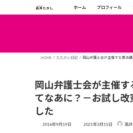
コ
ナ
ホーム
プロフィール
ン
ビ
テ
ゲ
ン
ー
ツ
シ
へ
ョ
ス
ン
キ
に
HOME
たたかい日記
岡山弁護士会が主催する憲法講
ッ
移
プ
動
岡山弁護士会が主催す
てなあに？－お試し改
した
最
2016年9月19日
2021年3月15日
高井
終