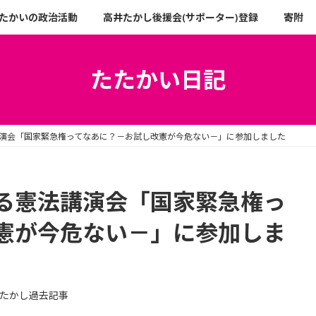
たかいの政治活動
高井たかし後援会(サポーター)登録
寄附
たたかい日記
演会「国家緊急権ってなあに？－お試し改憲が今危ない－」に参加しました
る憲法講演会「国家緊急権っ
憲が今危ない－」に参加しま
たかし過去記事