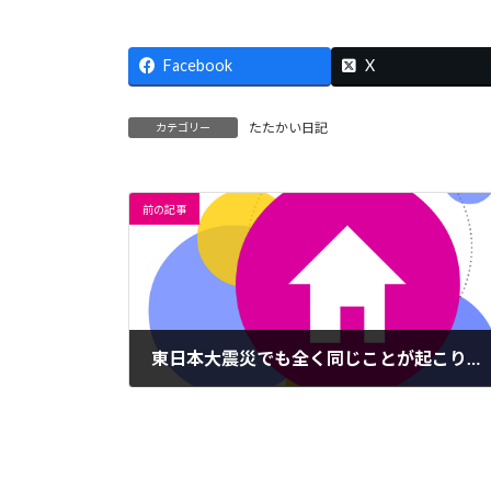
日
時
:
Facebook
X
たたかい日記
カテゴリー
前の記事
東日本大震災でも全く同じことが起こりました
2016年4月18日