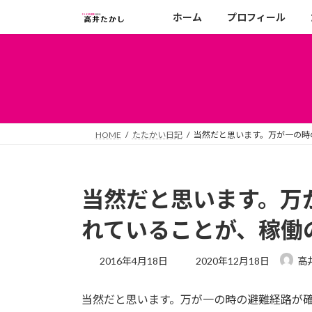
コ
ナ
ホーム
プロフィール
ン
ビ
テ
ゲ
ン
ー
ツ
シ
へ
ョ
ス
ン
キ
に
HOME
たたかい日記
当然だと思います。万が一の時
ッ
移
プ
動
当然だと思います。万
れていることが、稼働
最
2016年4月18日
2020年12月18日
高
終
更
当然だと思います。万が一の時の避難経路が
新