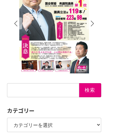
検
索:
カテゴリー
カ
テ
ゴ