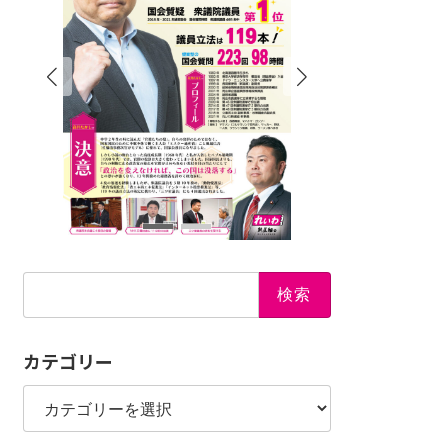
検
索:
カテゴリー
カ
テ
ゴ