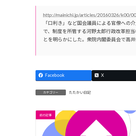
日
時
:
http://mainichi.jp/articles/20160326/k00
「口利き」など国会議員による官僚への介
で、制度を所管する河野太郎行政改革担当
とを明らかにした。衆院内閣委員会で高井
Facebook
X
たたかい日記
カテゴリー
前の記事