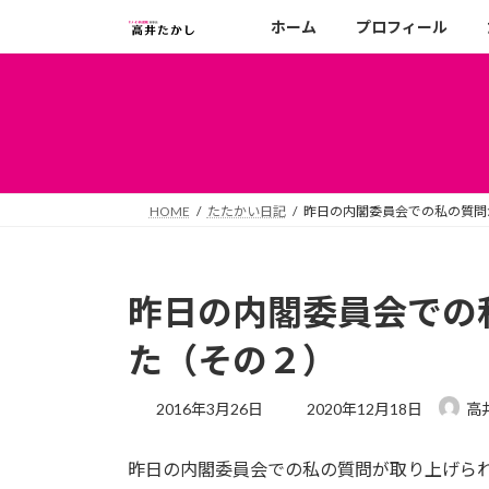
コ
ナ
ホーム
プロフィール
ン
ビ
テ
ゲ
ン
ー
ツ
シ
へ
ョ
ス
ン
キ
に
HOME
たたかい日記
昨日の内閣委員会での私の質問
ッ
移
プ
動
昨日の内閣委員会での
た（その２）
最
2016年3月26日
2020年12月18日
高
終
更
昨日の内閣委員会での私の質問が取り上げら
新