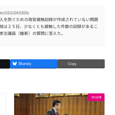
/00m/010/045000c
入を防ぐための政官接触記録が作成されていない問題
相は２５日、少なくとも接触した件数の記録があるこ
崇志議員（維新）の質問に答えた。
Bluesky
Copy
次の記事