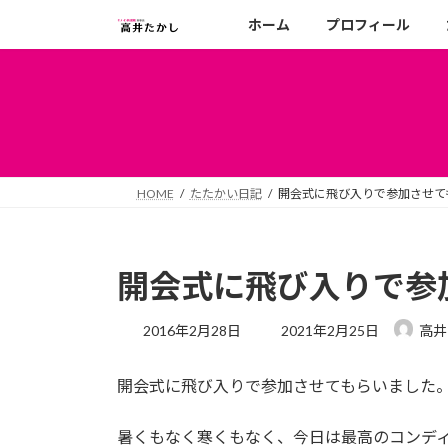
コ
ナ
ホーム
プロフィール
ン
ビ
テ
ゲ
ン
ー
ツ
シ
へ
ョ
ス
ン
キ
に
HOME
たたかい日記
開会式に飛び入りで参加させて
ッ
移
プ
動
開会式に飛び入りで参
最
2016年2月28日
2021年2月25日
高井
終
更
開会式に飛び入りで参加させてもらいました
新
日
時
暑くもなく寒くもなく、今日は最高のコンデ
: