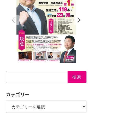
検
索:
カテゴリー
カ
テ
ゴ