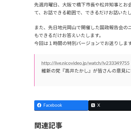
先週月曜日、大阪で橋下市長や松井知事とお
て、お話できる範囲で、できるだけお話いた
また、先日地元岡山で開催した国政報告会の
もできるだけお答えいたします。
今回は１時間の特別バージョンでお送りしま
http://live.nicovideo.jp/watch/lv233349755
維新の党『高井たかし』が皆さんの意見に
Facebook
X
関連記事