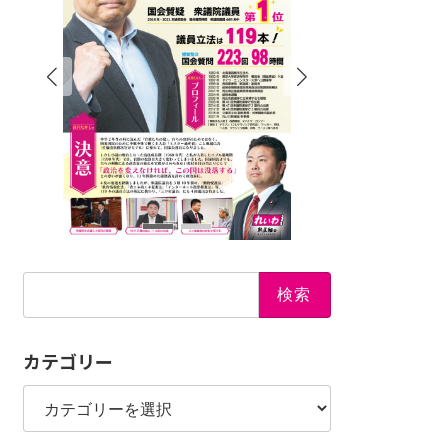
検
索:
カテゴリー
カ
テ
ゴ