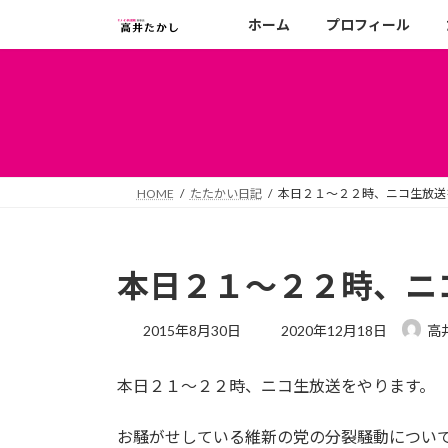
コ
ナ
ホーム
プロフィール
ン
ビ
テ
ゲ
ン
ー
ツ
シ
へ
ョ
ス
ン
キ
に
HOME
たたかい日記
本日２１～２２時、ニコ生放送
ッ
移
プ
動
本日２１～２２時、ニ
最
2015年8月30日
2020年12月18日
高
終
更
本日２１～２２時、ニコ生放送をやります。
新
日
時
お騒がせしている維新の党の分裂騒動につい
: